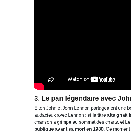
3.
Le pari légendaire avec Jo
Elton John et John Lennon partageaient une bel
audacieux avec Lennon :
si le titre atteigna
chanson a grimpé au sommet des charts, et Len
publique avant sa mort en 1980.
Ce moment re