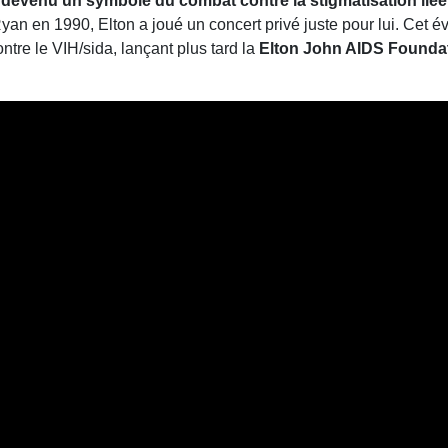
,
devenu un symbole du combat contre la stigmatisation liée à
yan en 1990, Elton a joué un concert privé juste pour lui. Cet 
ontre le VIH/sida, lançant plus tard la
Elton John AIDS Founda