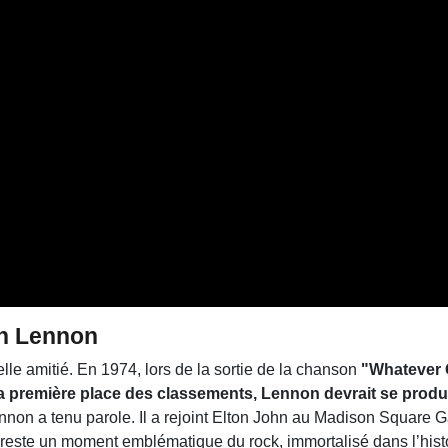
hn Lennon
le amitié. En 1974, lors de la sortie de la chanson
"Whatever 
it la première place des classements, Lennon devrait se produ
non a tenu parole. Il a rejoint Elton John au Madison Square 
ste un moment emblématique du rock, immortalisé dans l’histo