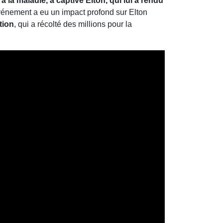
 la maladie, a captivé Elton, qui lui a rendu
événement a eu un impact profond sur Elton
tion
, qui a récolté des millions pour la