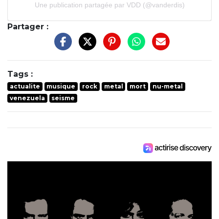
Une publication partagée par VDD (@vanderdis)
Partager :
Tags :
actualite
musique
rock
metal
mort
nu-metal
venezuela
seisme