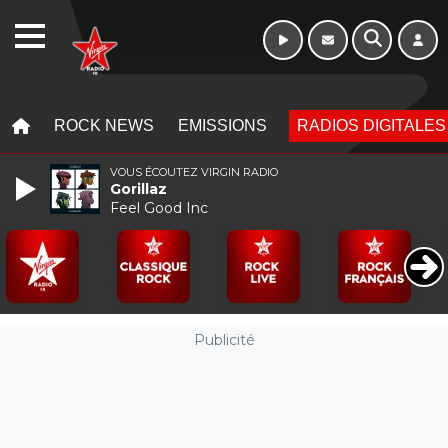
Week-end de 16h
WEBRADIO
à 20h
MENU
MENU
ROCK NEWS
EMISSIONS
RADIOS DIGITALES
VOUS ÉCOUTEZ VIRGIN RADIO
Gorillaz
Feel Good Inc
Publicité