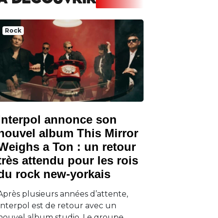
A DECOUVRIR
Rock
Interpol annonce son
nouvel album This Mirror
Weighs a Ton : un retour
très attendu pour les rois
du rock new-yorkais
Après plusieurs années d’attente,
Interpol est de retour avec un
nouvel album studio. Le groupe