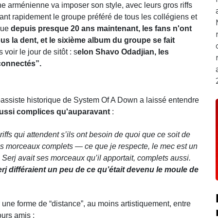
ne arménienne va imposer son style, avec leurs gros riffs
ant rapidement le groupe préféré de tous les collégiens et
 que
depuis presque 20 ans maintenant, les fans n'ont
 la dent, et le sixième album du groupe se fait
oir le jour de sitôt : s
elon Shavo Odadjian, les
connectés”.
bassiste historique de System Of A Down a laissé entendre
ussi complices qu'auparavant
:
 riffs qui attendent s’ils ont besoin de quoi que ce soit de
des morceaux complets — ce que je respecte, le mec est un
 Serj avait ses morceaux qu’il apportait, complets aussi.
rj différaient un peu de ce qu’était devenu le moule de
r une forme de “distance”, au moins artistiquement, entre
ours amis :