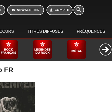
Week-end de 06h à
12h
T
NEWSLETTER
COMPTE
COURS
TITRES DIFFUSÉS
FRÉQUENCES
o FR