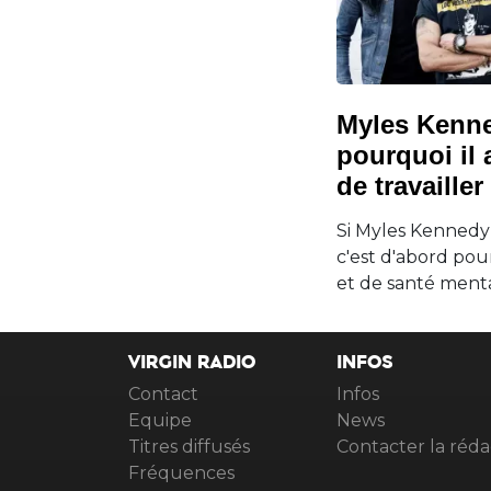
Myles Kenne
pourquoi il 
de travaille
Si Myles Kennedy a
c'est d'abord pou
et de santé menta
VIRGIN RADIO
INFOS
Contact
Infos
Equipe
News
Titres diffusés
Contacter la réda
Fréquences