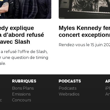
dy explique
Myles Kennedy fe
a d'abord refusé
concert exceptionn
r avec Slash
Rendez-vous le 15 juin 202
 refusé l'offre de Slash,
r une question de timing
le.
RUBRIQUES
PODCASTS
A
Bons Plans
Podcasts
iP
Emissions
Webradios
An
c
Concours