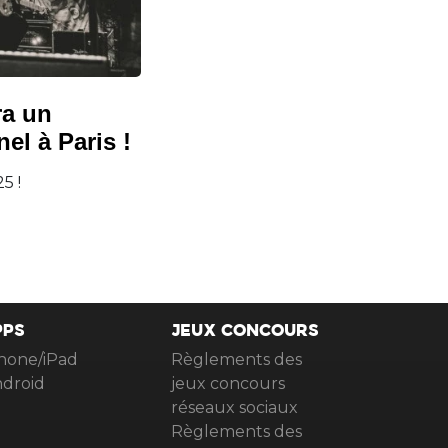
ra un
el à Paris !
5 !
PPS
JEUX CONCOURS
hone/iPad
Règlements des
droid
jeux concours
réseaux sociaux
Règlements des