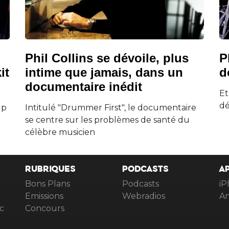
Phil Collins se dévoile, plus
P
it
intime que jamais, dans un
d
documentaire inédit
Et
dé
up
Intitulé "Drummer First", le documentaire
se centre sur les problèmes de santé du
célèbre musicien
RUBRIQUES
PODCASTS
A
Bons Plans
Podcasts
iP
Emissions
Webradios
An
c
Concours