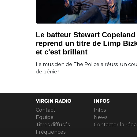
Le batteur Stewart Copeland
reprend un titre de Limp Bizk
et c'est brillant
Le musicien de The Police a réussi un co
de génie !
VIRGIN RADIO
INFOS
Contact
Infos
Equipe
News
Titres diffusés
Contacter la réda
Fréquences