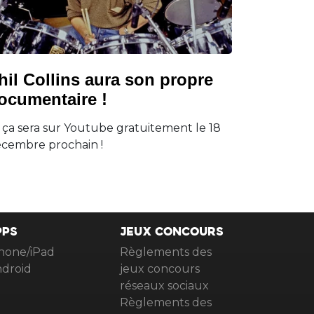
hil Collins aura son propre
ocumentaire !
 ça sera sur Youtube gratuitement le 18
cembre prochain !
PPS
JEUX CONCOURS
hone/iPad
Règlements des
droid
jeux concours
réseaux sociaux
Règlements des