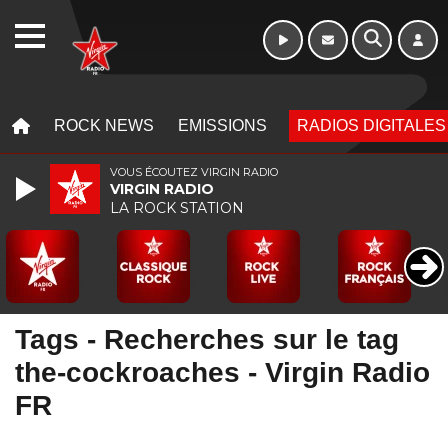
Week-end de 06h
WEBRADIO
à 12h
MENU
MENU
ROCK NEWS
EMISSIONS
RADIOS DIGITALES
VOUS ÉCOUTEZ VIRGIN RADIO
VIRGIN RADIO
LA ROCK STATION
Tags - Recherches sur le tag
the-cockroaches - Virgin Radio
FR