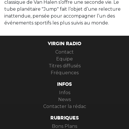
classique de Van Halen s’offre une seconde vie. Le
tube planétaire "Jump" fait l’objet d’une relecture
inattendue, pensée pour accompagner l’un des
événements sportifs les plus suivis au monde.
VIRGIN RADIO
Contact
Equipe
Titres diffusés
Fréquences
INFOS
Infos
News
Contacter la rédac
RUBRIQUES
Bons Plans