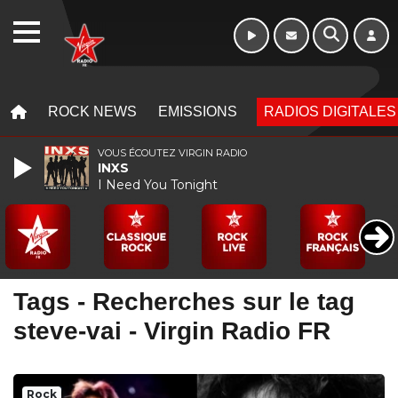
Week-end de 06h
WEBRADIO
à 12h
MENU
MENU
ROCK NEWS
EMISSIONS
RADIOS DIGITALES
VOUS ÉCOUTEZ VIRGIN RADIO
INXS
I Need You Tonight
Tags - Recherches sur le tag
steve-vai - Virgin Radio FR
Rock