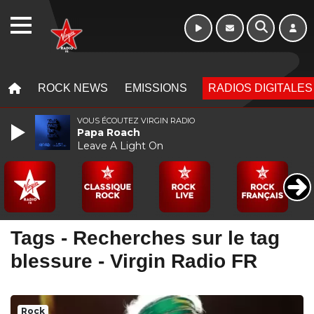
Week-end de 16h
WEBRADIO
à 20h
MENU
MENU
ROCK NEWS
EMISSIONS
RADIOS DIGITALES
VOUS ÉCOUTEZ VIRGIN RADIO
Papa Roach
Leave A Light On
Tags - Recherches sur le tag
blessure - Virgin Radio FR
Rock