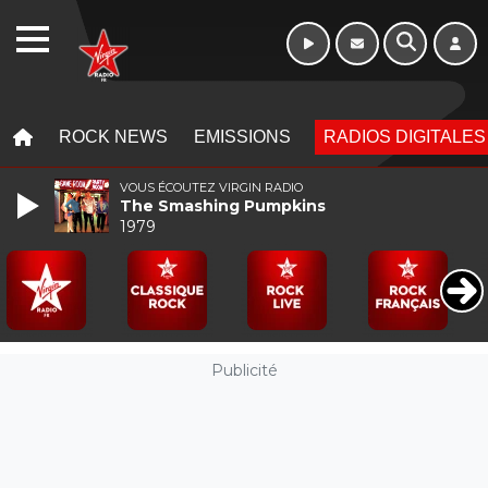
10h - 13h
WEBRADIO
MENU
MENU
ROCK NEWS
EMISSIONS
RADIOS DIGITALES
VOUS ÉCOUTEZ VIRGIN RADIO
The Smashing Pumpkins
1979
Publicité