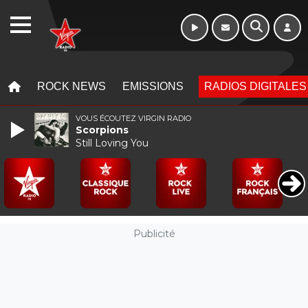
Morning - 6h à 10h
WEBRADIO
MENU
MENU
ROCK NEWS
EMISSIONS
RADIOS DIGITALES
VOUS ÉCOUTEZ VIRGIN RADIO
Scorpions
Still Loving You
Publicité