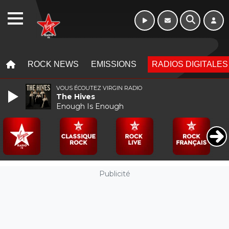
WEBRADIO
MENU
MENU
ROCK NEWS
EMISSIONS
RADIOS DIGITALES
VOUS ÉCOUTEZ VIRGIN RADIO
The Hives
Enough Is Enough
Publicité