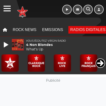
WEBRADIO
MENU
MENU
ROCK NEWS
EMISSIONS
RADIOS DIGITALES
VOUS ÉCOUTEZ VIRGIN RADIO
4 Non Blondes
What's Up
Publicité