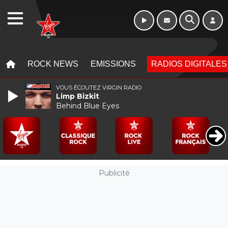
Week-end de 06h
WEBRADIO
à 12h
MENU
MENU
ROCK NEWS
EMISSIONS
RADIOS DIGITALES
VOUS ÉCOUTEZ VIRGIN RADIO
Limp Bizkit
Behind Blue Eyes
Publicité