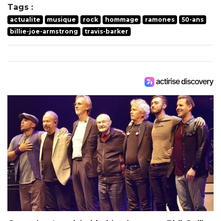
Tags :
actualite
musique
rock
hommage
ramones
50-ans
billie-joe-armstrong
travis-barker