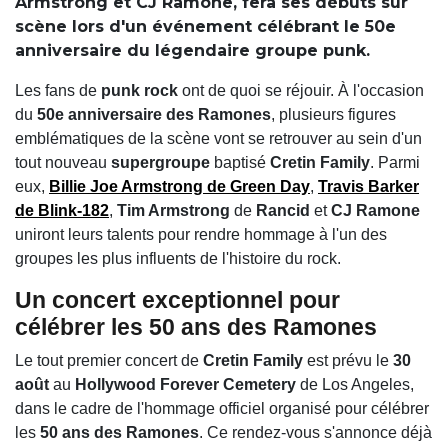
Armstrong et CJ Ramone, fera ses débuts sur
scène lors d'un événement célébrant le 50e
anniversaire du légendaire groupe punk.
Les fans de
punk rock
ont de quoi se réjouir. À l'occasion
du
50e anniversaire des Ramones
, plusieurs figures
emblématiques de la scène vont se retrouver au sein d'un
tout nouveau
supergroupe
baptisé
Cretin Family
. Parmi
eux,
Billie Joe Armstrong
de
Green Day
,
Travis Barker
de
Blink-182
,
Tim Armstrong
de
Rancid
et
CJ Ramone
uniront leurs talents pour rendre hommage à l'un des
groupes les plus influents de l'histoire du rock.
Un concert exceptionnel pour
célébrer les 50 ans des Ramones
Le tout premier concert de
Cretin Family
est prévu le
30
août
au
Hollywood Forever Cemetery
de Los Angeles,
dans le cadre de l'hommage officiel organisé pour célébrer
les
50 ans des Ramones
. Ce rendez-vous s'annonce déjà