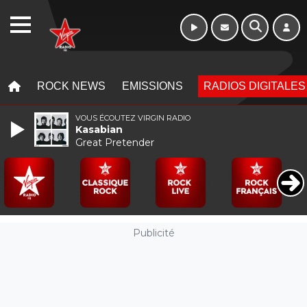
Week-end de 06h
WEBRADIO
à 12h
MENU
MENU
ROCK NEWS
EMISSIONS
RADIOS DIGITALES
VOUS ÉCOUTEZ VIRGIN RADIO
Kasabian
Great Pretender
Publicité