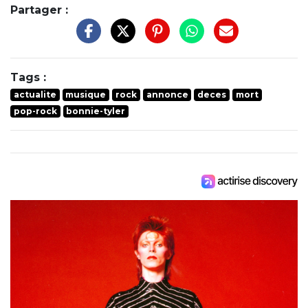
Partager :
Tags :
actualite
musique
rock
annonce
deces
mort
pop-rock
bonnie-tyler