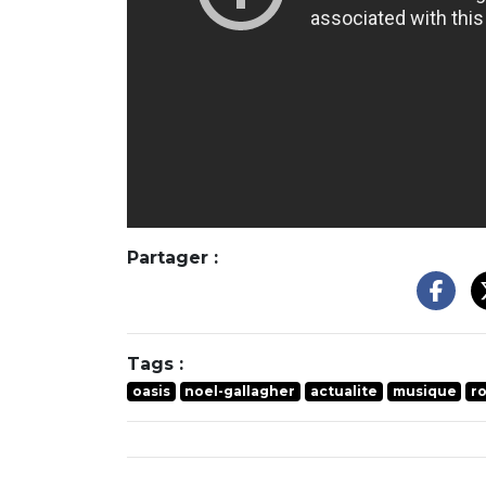
Partager :
Tags :
oasis
noel-gallagher
actualite
musique
r