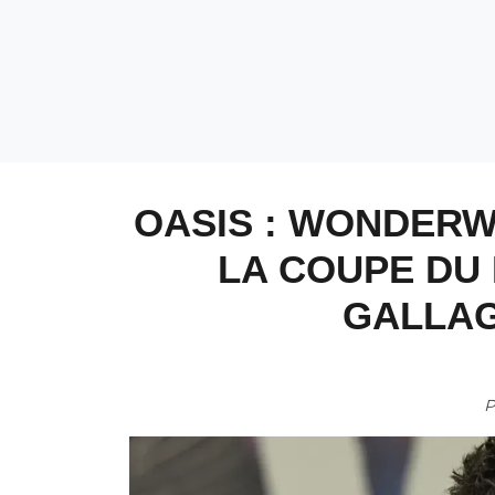
OASIS : WONDERW
LA COUPE DU 
GALLAG
P