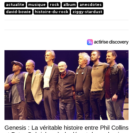
actualite
musique
rock
album
anecdotes
david-bowie
histoire-du-rock
ziggy-stardust
Genesis : La véritable histoire entre Phil Collins