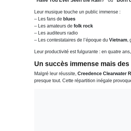
“Have You Ever Seen the Rain?”
ou
“Born 
Leur musique touche un public immense :
– Les fans de
blues
– Les amateurs de
folk rock
– Les auditeurs radio
– Les contestataires de l’époque du
Vietnam
,
Leur productivité est fulgurante : en quatre ans,
Un succès immense mais des 
Malgré leur réussite,
Creedence Clearwater R
presque tout. Cette répartition inégale provoq