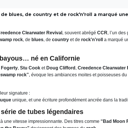
e blues, de country et de rock'n'roll a marqué un
reedence Clearwater Revival
, souvent abrégé
CCR
, l’un des
wamp rock
, de
blues
, de
country
et de
rock'n'roll
a marqué un
 bayous… né en Californie
 Fogerty
,
Stu Cook
et
Doug Clifford
,
Creedence Clearwater 
“swamp rock”
, évoque les ambiances moites et poisseuses du
leur signature :
auque
unique, et une écriture profondément ancrée dans la tradi
série de tubes légendaires
à une vitesse impressionnante. Des titres comme
“Bad Moon R