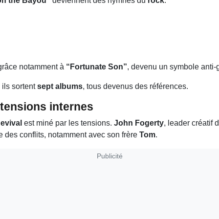
on the Bayou”
deviennent des hymnes du
rock
.
 grâce notamment à
“Fortunate Son”
, devenu un symbole anti-
 ils sortent
sept albums
, tous devenus des références.
tensions internes
evival
est miné par les tensions.
John Fogerty
, leader créatif
ue des conflits, notamment avec son frère
Tom
.
Publicité