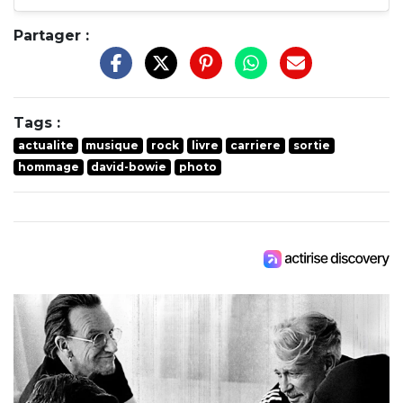
Partager :
Tags :
actualite
musique
rock
livre
carriere
sortie
hommage
david-bowie
photo