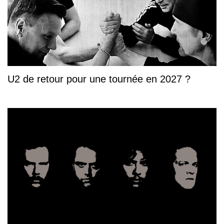
U2 de retour pour une tournée en 2027 ?