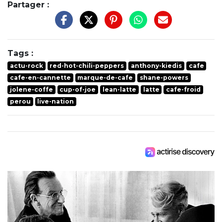
Partager :
Tags :
actu-rock
red-hot-chili-peppers
anthony-kiedis
cafe
cafe-en-cannette
marque-de-cafe
shane-powers
jolene-coffe
cup-of-joe
lean-latte
latte
cafe-froid
perou
live-nation