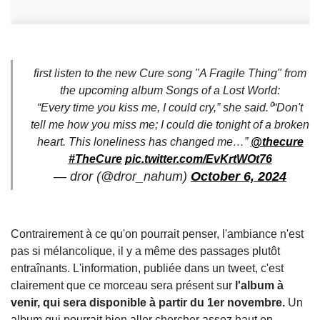
first listen to the new Cure song "A Fragile Thing" from
the upcoming album Songs of a Lost World:
“Every time you kiss me, I could cry,” she said.⁰“Don't
tell me how you miss me; I could die tonight of a broken
heart. This loneliness has changed me…”
@thecure
#TheCure
pic.twitter.com/EvKrtWOt76
— dror (@dror_nahum)
October 6, 2024
Contrairement à ce qu'on pourrait penser, l'ambiance n'est
pas si mélancolique, il y a même des passages plutôt
entraînants. L'information, publiée dans un tweet, c'est
clairement que ce morceau sera présent sur
l'album à
venir, qui sera disponible à partir du 1er novembre.
Un
album qui pourrait bien aller chercher assez haut en