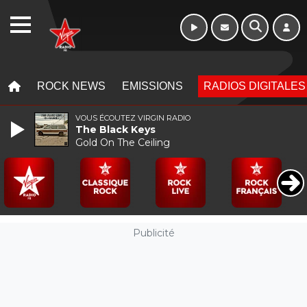
Week-end de 16h
WEBRADIO
à 20h
MENU
MENU
ROCK NEWS
EMISSIONS
RADIOS DIGITALES
VOUS ÉCOUTEZ VIRGIN RADIO
The Black Keys
Gold On The Ceiling
Publicité