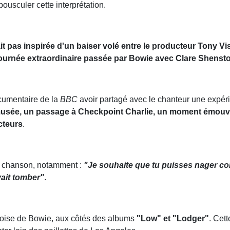
bousculer cette interprétation.
t pas inspirée d'un baiser volé entre le producteur Tony V
ournée extraordinaire passée par Bowie avec Clare Shenst
cumentaire de la
BBC
avoir partagé avec le chanteur une expéri
musée, un passage à Checkpoint Charlie, un moment émouva
cteurs
.
la chanson, notamment :
"Je souhaite que tu puisses nager co
ait tomber"
.
linoise de Bowie, aux côtés des albums
"Low" et "Lodger"
. Cet