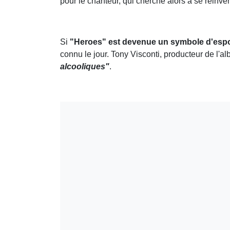
pour le chanteur, qui cherche alors à se réinve
Si
"Heroes" est devenue un symbole d'espo
connu le jour. Tony Visconti, producteur de l'al
alcooliques"
.