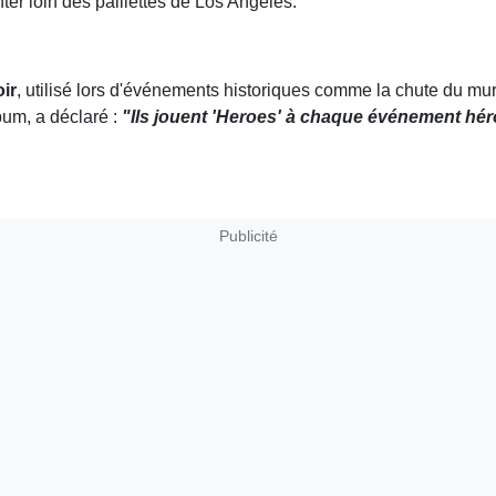
nter loin des paillettes de Los Angeles.
ir
, utilisé lors d'événements historiques comme la chute du mur
bum, a déclaré :
"Ils jouent 'Heroes' à chaque événement hér
Publicité