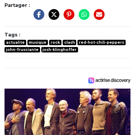
Partager :
Tags :
actualite
musique
rock
clash
red-hot-chili-peppers
john-frusciante
josh-klinghoffer