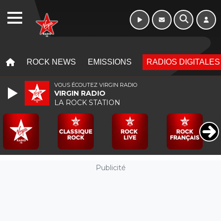
Week-end de 16h
WEBRADIO
à 20h
MENU
MENU
ROCK NEWS
EMISSIONS
RADIOS DIGITALES
VOUS ÉCOUTEZ VIRGIN RADIO
VIRGIN RADIO
LA ROCK STATION
Publicité