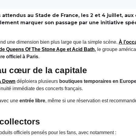
s attendus au Stade de France, les 2 et 4 juillet, a
lement marquer son passage par une initiative spéci
nd une dimension bien plus large que la simple scène.
À l’occ
 de
Queens Of The Stone Age
et
Acid Bath
,
le groupe américa
e officiel à Paris
.
u cœur de la capitale
A Down
déploiera plusieurs
boutiques temporaires en Europ
tinuité immédiate des concerts français.
 avec une
entrée libre
, même si une réservation est recommandée
collectors
duits officiels pensés pour les fans, avec notamment :