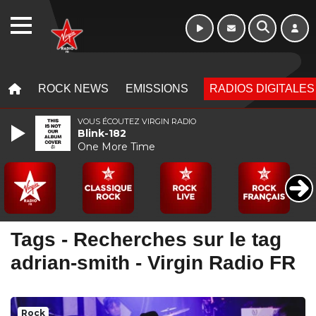
WEBRADIO
MENU
MENU
ROCK NEWS
EMISSIONS
RADIOS DIGITALES
VOUS ÉCOUTEZ VIRGIN RADIO
Blink-182
One More Time
Tags - Recherches sur le tag
adrian-smith - Virgin Radio FR
Rock