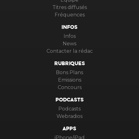
Titres diffusés
Fréquences
INFOS
Infos
News
Contacter la rédac
RUBRIQUES
Bons Plans
Emissions
Concours
PODCASTS
Podcasts
Webradios
APPS
iPhone/iPad