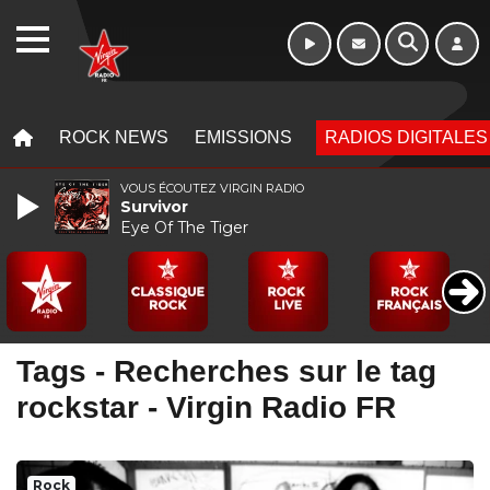
Week-end de 16h
WEBRADIO
à 20h
MENU
MENU
ROCK NEWS
EMISSIONS
RADIOS DIGITALES
VOUS ÉCOUTEZ VIRGIN RADIO
Survivor
Eye Of The Tiger
Tags - Recherches sur le tag
rockstar - Virgin Radio FR
Rock