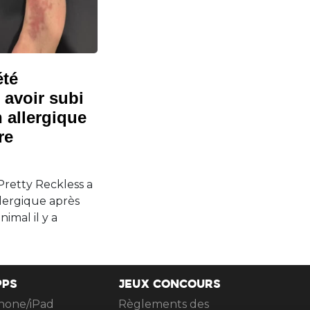
été
 avoir subi
 allergique
re
retty Reckless a
llergique après
imal il y a
PPS
JEUX CONCOURS
hone/iPad
Règlements des