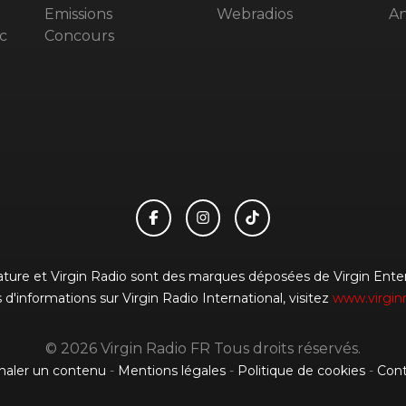
Emissions
Webradios
An
c
Concours
gnature et Virgin Radio sont des marques déposées de Virgin Enterp
 d'informations sur Virgin Radio International, visitez
www.virgin
© 2026 Virgin Radio FR Tous droits réservés.
naler un contenu
-
Mentions légales
-
Politique de cookies
-
Cont