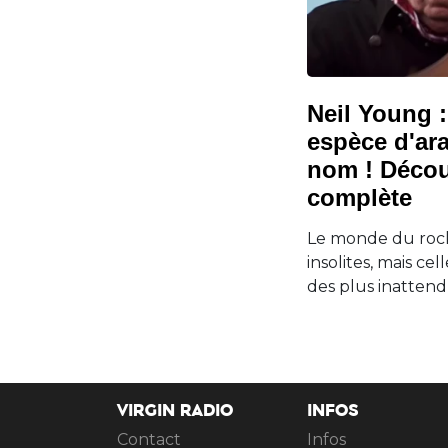
Neil Young 
espèce d'ar
nom ! Découv
complète
Le monde du rock
insolites, mais cel
des plus inattend
VIRGIN RADIO
INFOS
Contact
Infos