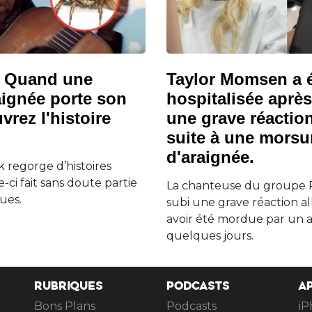
: Quand une
Taylor Momsen a 
aignée porte son
hospitalisée après
rez l'histoire
une grave réaction
suite à une morsu
d'araignée.
 regorge d’histoires
le-ci fait sans doute partie
La chanteuse du groupe P
ues.
subi une grave réaction a
avoir été mordue par un an
quelques jours.
RUBRIQUES
PODCASTS
A
Bons Plans
Podcasts
iP