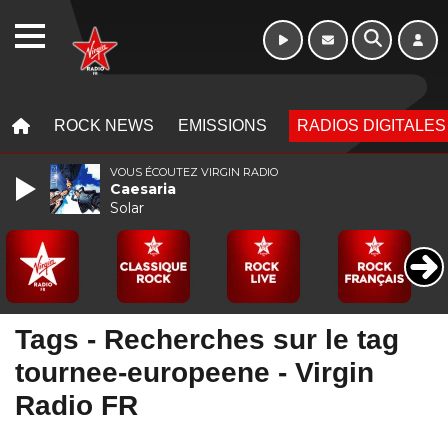
WEBRADIO
MENU
MENU
ROCK NEWS
EMISSIONS
RADIOS DIGITALES
VOUS ÉCOUTEZ VIRGIN RADIO
Caesaria
Solar
Tags - Recherches sur le tag
tournee-europeene - Virgin
Radio FR