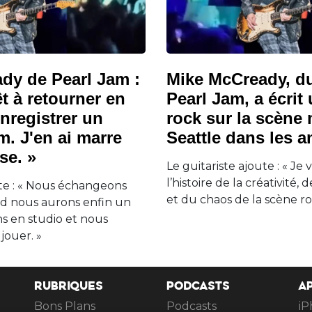
dy de Pearl Jam :
Mike McCready, d
êt à retourner en
Pearl Jam, a écrit
enregistrer un
rock sur la scène
. J'en ai marre
Seattle dans les a
se. »
Le guitariste ajoute : « Je 
l’histoire de la créativit
ute : « Nous échangeons
et du chaos de la scène ro
nd nous aurons enfin un
ns en studio et nous
ouer. »
RUBRIQUES
PODCASTS
A
Bons Plans
Podcasts
iP