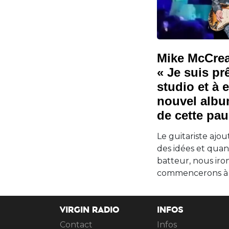
Mike McCrea
« Je suis pr
studio et à 
nouvel album
de cette pau
Le guitariste ajo
des idées et qua
batteur, nous iro
commencerons à j
VIRGIN RADIO
INFOS
Contact
Infos