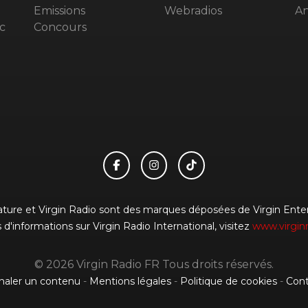
Emissions
Webradios
An
c
Concours
gnature et Virgin Radio sont des marques déposées de Virgin Enterp
 d'informations sur Virgin Radio International, visitez
www.virgin
© 2026 Virgin Radio FR Tous droits réservés.
naler un contenu
-
Mentions légales
-
Politique de cookies
-
Cont