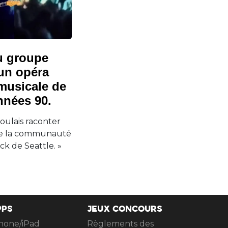
u groupe
 un opéra
 musicale de
nnées 90.
voulais raconter
é, de la communauté
ck de Seattle. »
PPS
JEUX CONCOURS
hone/iPad
Règlements des