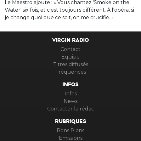
Le Maestro ajoute : « Vous chantez 'Smoke on the
Water' six fois, et c'est toujours différent. À l'opéra, si
je change quoi que ce soit, on me crucifie. »
VIRGIN RADIO
Contact
Equipe
Titres diffusés
Fréquences
INFOS
Infos
News
Contacter la rédac
RUBRIQUES
Bons Plans
Emissions