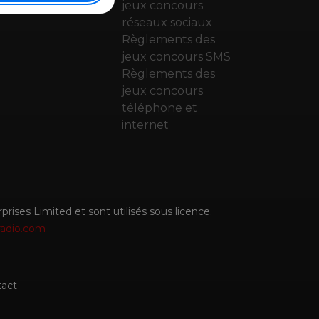
droid
jeux concours
réseaux sociaux
Règlements des
jeux concours SMS
Règlements des
jeux concours
téléphone et
internet
rises Limited et sont utilisés sous licence.
radio.com
act