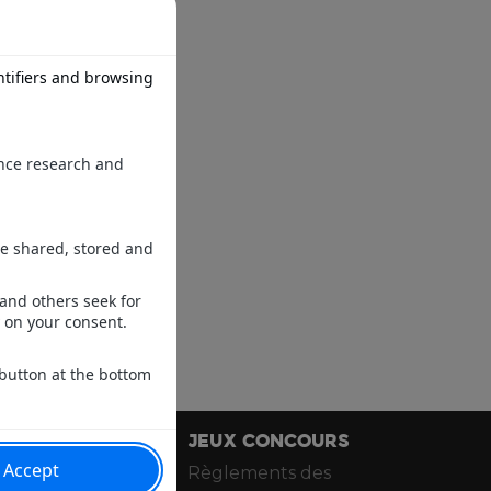
PPS
JEUX CONCOURS
hone/iPad
Règlements des