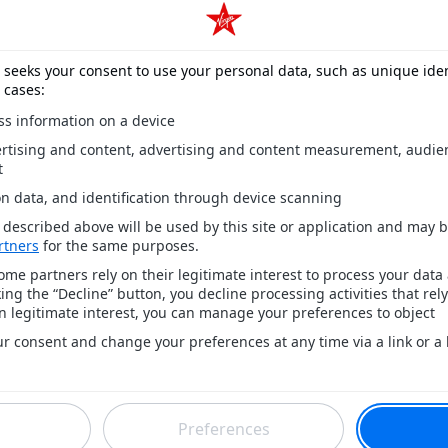
Deftones électrise San Diego
avec quatre morceaux inédits
en live !
Le festival Dia De Los Deftones a offert aux
fans une performance inédite, marquée
par la première scène de quatre titres de
leur dernier album. L’événement confirme
le retour en force du groupe sur les
grandes scènes.
RUBRIQUES
PODCASTS
A
Bons Plans
Podcasts
iP