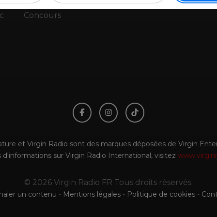
Emissions
Webradios
An
c
Concours
gnature et Virgin Radio sont des marques déposées de Virgin Enterp
 d'informations sur Virgin Radio International, visitez
www.virgin
© 2026 Virgin Radio FR Tous droits réservés.
naler un contenu
-
Mentions légales
-
Politique de cookies
-
Cont