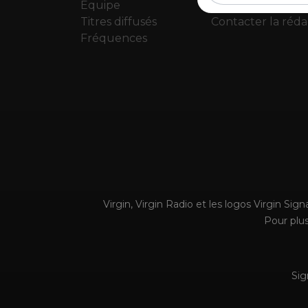
Equipe
News
Titres diffusés
Contacter la réda
Fréquences
Virgin, Virgin Radio et les logos Virgin Si
Pour plus
Sig