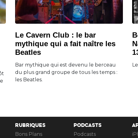
Le Cavern Club : le bar
B
mythique qui a fait naître les
N
Beatles
1
Bar mythique qui est devenu le berceau
Le
du plus grand groupe de tous les temps :
ôt
les Beatles.
ne
RUBRIQUES
PODCASTS
A
Bons Plans
Podcasts
iP