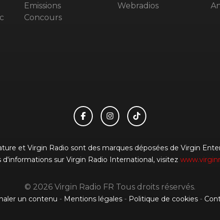
Emissions
Webradios
An
c
Concours
gnature et Virgin Radio sont des marques déposées de Virgin Enterp
 d'informations sur Virgin Radio International, visitez
www.virgin
© 2026 Virgin Radio FR Tous droits réservés.
naler un contenu
-
Mentions légales
-
Politique de cookies
-
Cont