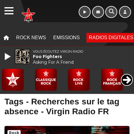
Week-end de 06h
WEBRADIO
à 12h
MENU
MENU
ROCK NEWS
EMISSIONS
RADIOS DIGITALES
VOUS ÉCOUTEZ VIRGIN RADIO
Foo Fighters
Asking For A Friend
Tags - Recherches sur le tag
absence - Virgin Radio FR
Rock