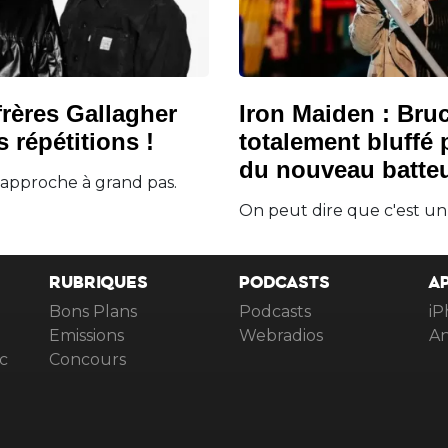
frères Gallagher
Iron Maiden : Bru
s répétitions !
totalement bluffé 
du nouveau batteu
 approche à grand pas.
On peut dire que c'est un
RUBRIQUES
PODCASTS
A
Bons Plans
Podcasts
iP
Emissions
Webradios
An
c
Concours