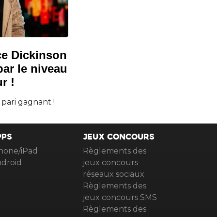
ce Dickinson
par le niveau
r !
 pari gagnant !
PPS
JEUX CONCOURS
hone/iPad
Règlements des
droid
jeux concours
réseaux sociaux
Règlements des
jeux concours SMS
Règlements des