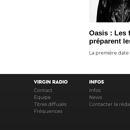
Oasis : Les 
préparent le
La première date
VIRGIN RADIO
INFOS
Contact
Infos
Equipe
News
Titres diffusés
Contacter la réda
Fréquences