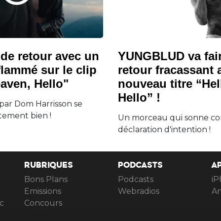
e retour avec un
YUNGBLUD va fair
lammé sur le clip
retour fracassant
aven, Hello"
nouveau titre “He
Hello” !
ar Dom Harrisson se
tement bien !
Un morceau qui sonne 
déclaration d'intention !
RUBRIQUES
PODCASTS
A
Bons Plans
Podcasts
iP
Emissions
Webradios
An
c
Concours