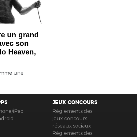
e un grand
 avec son
llo Heaven,
comme une
PPS
JEUX CONCOURS
hone/iPad
Règlements des
droid
jeux concours
réseaux sociaux
Règlements des