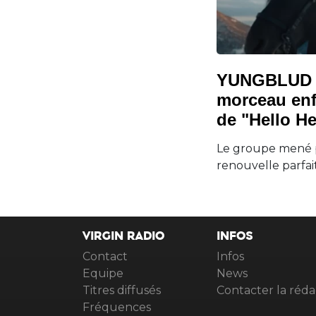
YUNGBLUD d
morceau enf
de "Hello He
Le groupe mené p
renouvelle parfai
VIRGIN RADIO
INFOS
Contact
Infos
Equipe
News
Titres diffusés
Contacter la réda
Fréquences