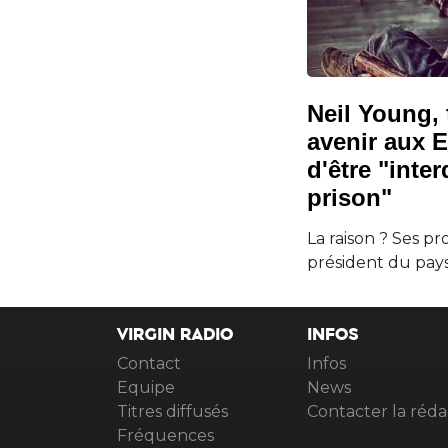
Neil Young, 
avenir aux E
d'être "inter
prison"
La raison ? Ses pr
président du pays.
VIRGIN RADIO
INFOS
Contact
Infos
Equipe
News
Titres diffusés
Contacter la réda
Fréquences