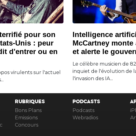
terrifié pour son
Intelligence artific
tats-Unis : peur
McCartney monte 
dit d'entrer ou en
et alerte le gouve
Le célèbre musicien de 82 
inquiet de l'évolution de l
opos virulents sur l'actuel
l'invasion des IA...
..
RUBRIQUES
PODCASTS
A
Bons Plans
Podcasts
iP
Emissions
Webradios
An
c
Concours