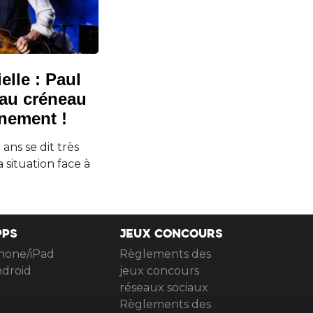
ielle : Paul
au créneau
rnement !
ans se dit très
a situation face à
PPS
JEUX CONCOURS
hone/iPad
Règlements des
droid
jeux concours
réseaux sociaux
Règlements des