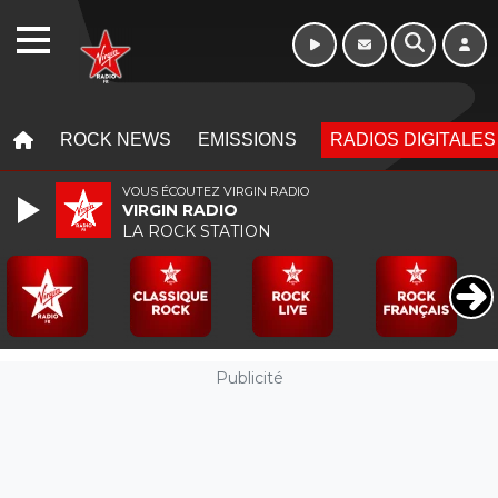
Week-end de 16h
WEBRADIO
à 20h
MENU
MENU
ROCK NEWS
EMISSIONS
RADIOS DIGITALES
VOUS ÉCOUTEZ VIRGIN RADIO
VIRGIN RADIO
LA ROCK STATION
Publicité