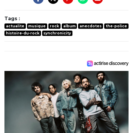
Tags :
actualite
musique
rock
album
anecdotes
the-police
histoire-du-rock
synchronicity