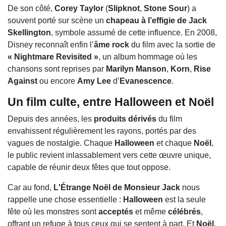
De son côté,
Corey Taylor
(
Slipknot
,
Stone Sour
) a
souvent porté sur scène un
chapeau à l’effigie de Jack
Skellington
, symbole assumé de cette influence. En 2008,
Disney reconnaît enfin l’
âme rock
du film avec la sortie de
« Nightmare Revisited »
, un album hommage où les
chansons sont reprises par
Marilyn Manson
,
Korn
,
Rise
Against
ou encore
Amy Lee
d’
Evanescence
.
Un film culte, entre Halloween et Noël
Depuis des années, les
produits dérivés
du film
envahissent régulièrement les rayons, portés par des
vagues de nostalgie. Chaque
Halloween
et chaque
Noël
,
le public revient inlassablement vers cette œuvre unique,
capable de réunir deux fêtes que tout oppose.
Car au fond,
L'Étrange Noël de Monsieur Jack
nous
rappelle une chose essentielle :
Halloween
est la seule
fête où les monstres sont
acceptés
et même
célébrés
,
offrant un refuge à tous ceux qui se sentent à part. Et
Noël
,