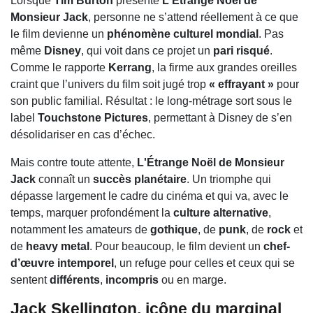
Lorsque
Tim Burton
présente
L'Étrange Noël de
Monsieur Jack
, personne ne s’attend réellement à ce que
le film devienne un
phénomène culturel mondial
. Pas
même
Disney
, qui voit dans ce projet un
pari risqué
.
Comme le rapporte
Kerrang
, la firme aux grandes oreilles
craint que l’univers du film soit jugé trop
« effrayant »
pour
son public familial. Résultat : le long-métrage sort sous le
label
Touchstone Pictures
, permettant à Disney de s’en
désolidariser en cas d’échec.
Mais contre toute attente,
L'Étrange Noël de Monsieur
Jack
connaît un
succès planétaire
. Un triomphe qui
dépasse largement le cadre du cinéma et qui va, avec le
temps, marquer profondément la
culture alternative
,
notamment les amateurs de
gothique
, de
punk
, de
rock
et
de
heavy metal
. Pour beaucoup, le film devient un
chef-
d’œuvre intemporel
, un refuge pour celles et ceux qui se
sentent
différents
,
incompris
ou en marge.
Jack Skellington, icône du marginal