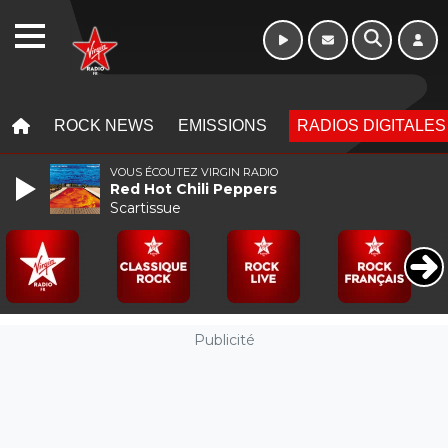
Week-end de 16h
WEBRADIO
à 20h
MENU
MENU
ROCK NEWS
EMISSIONS
RADIOS DIGITALES
VOUS ÉCOUTEZ VIRGIN RADIO
Red Hot Chili Peppers
Scartissue
Publicité