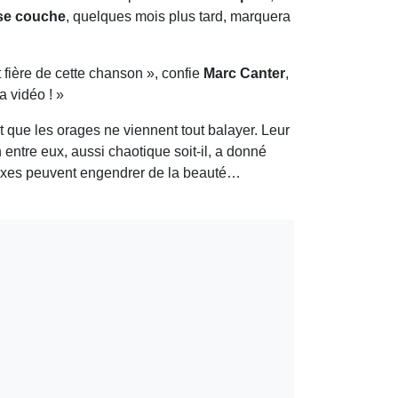
se couche
, quelques mois plus tard, marquera
t fière de cette chanson », confie
Marc Canter
,
la vidéo ! »
nt que les orages ne viennent tout balayer. Leur
n entre eux, aussi chaotique soit-il, a donné
exes peuvent engendrer de la beauté…