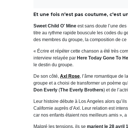
Et une fois n'est pas coutume, c'est 
Sweet Child O' Mine
est sans doute l’une de
titre au rythme rapide bouscule les codes du ge
des membres du groupe, la composition de ce 
« Écrire et répéter cette chanson a été très co
interview relayée par
Here Today Gone To He
le destin du groupe.
De son côté,
Axl Rose
, l’âme romantique de la
groupe et a choisi de transformer un poème qu’i
Don Everly
(
The Everly Brothers
) et de l’act
Leur histoire débute à Los Angeles alors qu’il
Californie auprès d’Axl. Leur relation est inte
car nos enfants étaient nos meilleurs amis », a 
Malgré les tensions, ils se
marient le 28 avril 