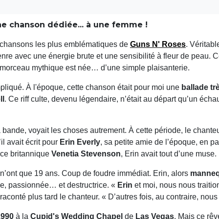
une chanson dédiée... à une femme !
s chansons les plus emblématiques de
Guns N' Roses
. Véritab
nre avec une énergie brute et une sensibilité à fleur de peau. Ce
morceau mythique est née… d’une simple plaisanterie.
mpliqué. À l'époque, cette chanson était pour moi une
ballade tr
ll
. Ce riff culte, devenu légendaire, n’était au départ qu’un échau
 bande, voyait les choses autrement. À cette période, le chanteur
l avait écrit pour
Erin Everly
, sa petite amie de l’époque, en p
rice britannique
Venetia Stevenson
, Erin avait tout d’une muse.
s n’ont que 19 ans. Coup de foudre immédiat. Erin, alors
manneq
nse, passionnée… et destructrice. «
Erin
et moi, nous nous traition
raconté plus tard le chanteur. « D’autres fois, au contraire, nous
1990
à la
Cupid's Wedding Chapel
de
Las Vegas
. Mais ce rê