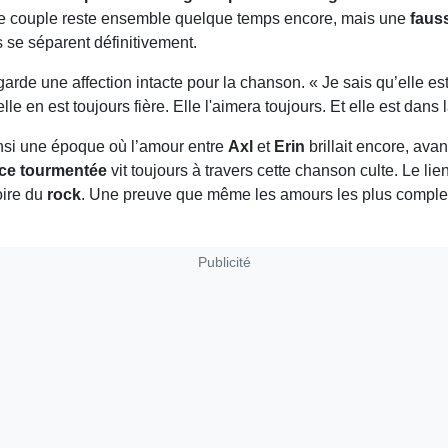
e couple reste ensemble quelque temps encore, mais une
faus
s se séparent définitivement.
arde une affection intacte pour la chanson. « Je sais qu’elle es
elle en est toujours fière. Elle l'aimera toujours. Et elle est dans 
nsi une époque où l’amour entre
Axl
et
Erin
brillait encore, ava
ce tourmentée
vit toujours à travers cette chanson culte. Le lie
oire du
rock
. Une preuve que même les amours les plus compl
Publicité