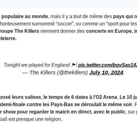
us populaire au monde
, mais il y a tout de même des
pays qui r
st honteusement surnommé “soccer”, vu comme un “sport pour les
roupe The Killers
viennent donner des
concerts en Europe, i
leterre.
Tonight we played for England 🏴󠁧󠁢󠁥󠁮󠁧󠁿!
pic.twitter.com/bqvSas14
— The Killers (@thekillers)
July 10, 2024
posé leurs valises, le temps de 6 dates à l'O2 Arena
.
Le 10 ju
 demi-finale contre les Pays-Bas se déroulait le même soir
. 
 show pour regarder le match en direct, avec le public
, sur
ball est presque une religion.