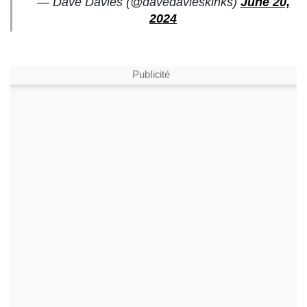
— Dave Davies (@davedavieskinks)
June 20,
2024
Publicité