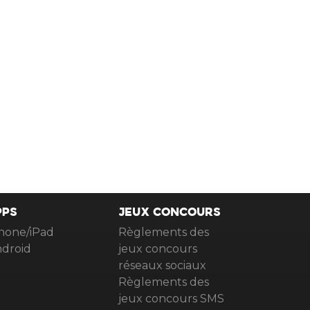
PPS
JEUX CONCOURS
hone/iPad
Règlements des
droid
jeux concours
réseaux sociaux
Règlements des
jeux concours SMS