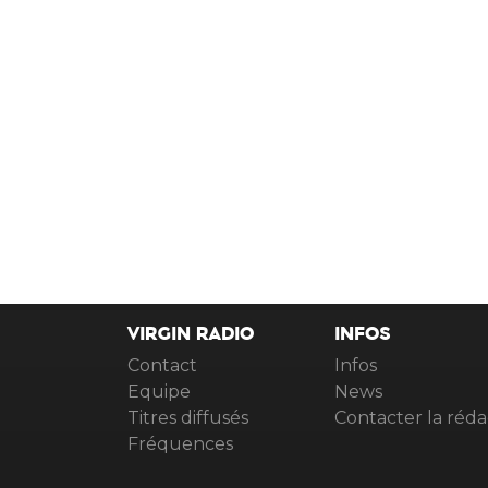
VIRGIN RADIO
INFOS
Contact
Infos
Equipe
News
Titres diffusés
Contacter la réda
Fréquences