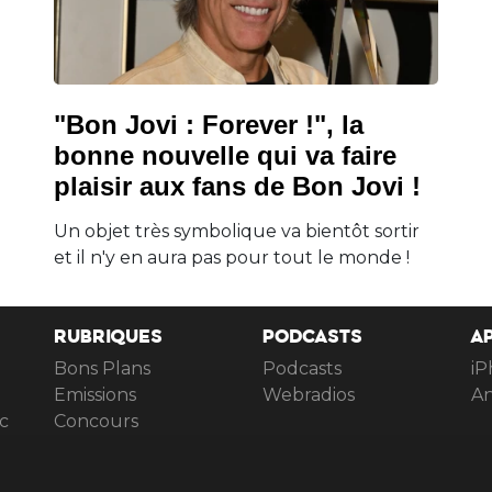
"Bon Jovi : Forever !", la
bonne nouvelle qui va faire
plaisir aux fans de Bon Jovi !
Un objet très symbolique va bientôt sortir
et il n'y en aura pas pour tout le monde !
RUBRIQUES
PODCASTS
A
Bons Plans
Podcasts
iP
Emissions
Webradios
An
c
Concours