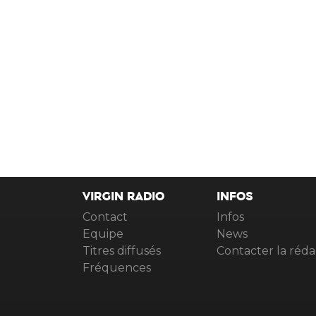
VIRGIN RADIO
INFOS
Contact
Infos
Equipe
News
Titres diffusés
Contacter la réda
Fréquences