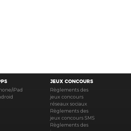
PPS
JEUX CONCOURS
hone/iPad
Règlements des
droid
jeux concours
réseaux sociaux
Règlements des
jeux concours SMS
Règlements des