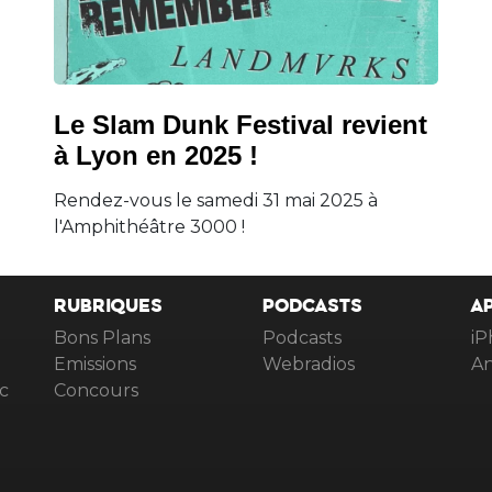
Le Slam Dunk Festival revient
à Lyon en 2025 !
Rendez-vous le samedi 31 mai 2025 à
l'Amphithéâtre 3000 !
RUBRIQUES
PODCASTS
A
Bons Plans
Podcasts
iP
Emissions
Webradios
An
c
Concours