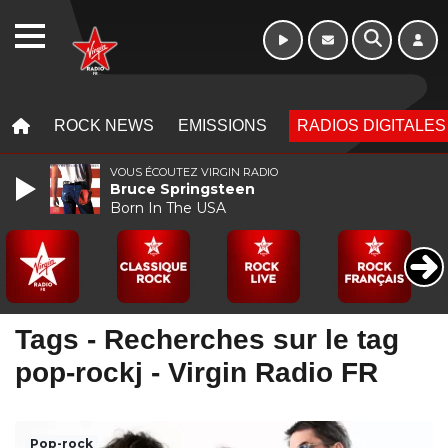
Morning - 6h à 10h
WEBRADIO
MENU
MENU
ROCK NEWS
EMISSIONS
RADIOS DIGITALES
VOUS ÉCOUTEZ VIRGIN RADIO
Bruce Springsteen
Born In The USA
Tags - Recherches sur le tag
pop-rockj - Virgin Radio FR
Pop-rock