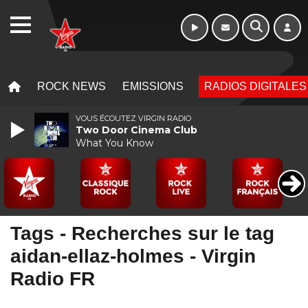
Week-end de 16h
WEBRADIO
à 20h
MENU
MENU
ROCK NEWS
EMISSIONS
RADIOS DIGITALES
VOUS ÉCOUTEZ VIRGIN RADIO
Two Door Cinema Club
What You Know
Tags - Recherches sur le tag
aidan-ellaz-holmes - Virgin
Radio FR