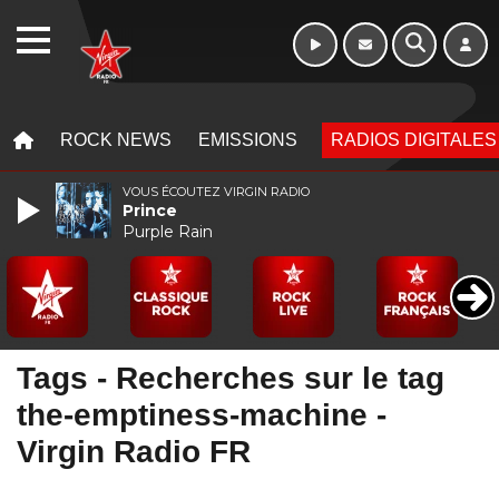
Week-end de 16h
WEBRADIO
à 20h
MENU
MENU
ROCK NEWS
EMISSIONS
RADIOS DIGITALES
VOUS ÉCOUTEZ VIRGIN RADIO
Prince
Purple Rain
Tags - Recherches sur le tag
the-emptiness-machine -
Virgin Radio FR