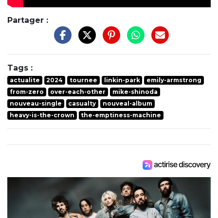
Partager :
Tags :
actualite
2024
tournee
linkin-park
emily-armstrong
from-zero
over-each-other
mike-shinoda
nouveau-single
casualty
nouveal-album
heavy-is-the-crown
the-emptiness-machine