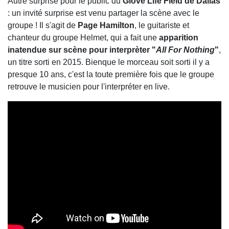
Autre surprise pour le public du
Glove Life Field de Dallas
: un invité surprise est venu partager la scène avec le
groupe ! Il s'agit de
Page Hamilton
, le guitariste et
chanteur du groupe Helmet, qui a fait une
apparition
inatendue sur scène pour interprèter "
All For Nothing
"
,
un titre sorti en 2015. Bienque le morceau soit sorti il y a
presque 10 ans, c'est la toute première fois que le groupe
retrouve le musicien pour l'interpréter en live.