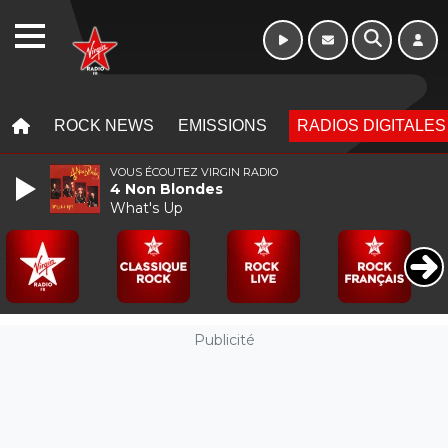
WEBRADIO
MENU
MENU
ROCK NEWS
EMISSIONS
RADIOS DIGITALES
VOUS ÉCOUTEZ VIRGIN RADIO
4 Non Blondes
What's Up
Publicité