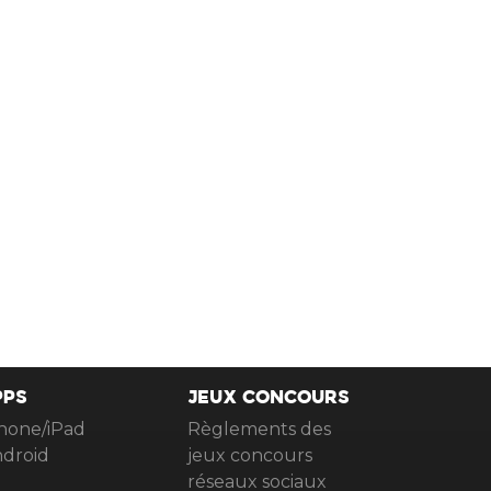
PPS
JEUX CONCOURS
hone/iPad
Règlements des
droid
jeux concours
réseaux sociaux