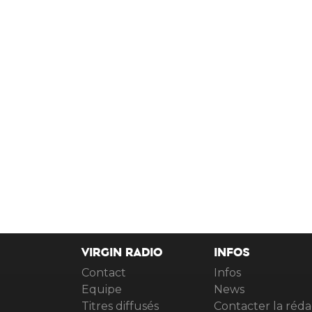
VIRGIN RADIO
INFOS
Contact
Infos
Equipe
News
Titres diffusés
Contacter la réda