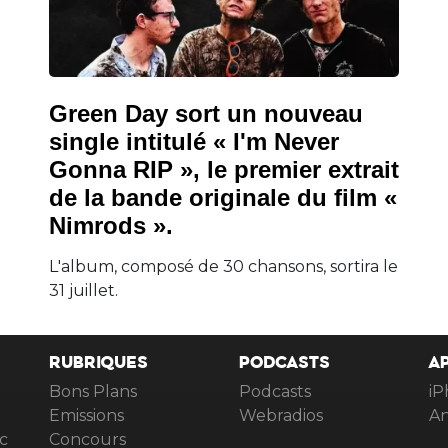
Green Day sort un nouveau
single intitulé « I'm Never
Gonna RIP », le premier extrait
de la bande originale du film «
Nimrods ».
L'album, composé de 30 chansons, sortira le
31 juillet.
RUBRIQUES
PODCASTS
A
Bons Plans
Podcasts
iP
Emissions
Webradios
An
c
Concours