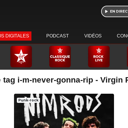
EN DIREC
S DIGITALES
PODCAST
VIDÉOS
CON
 tag i-m-never-gonna-rip - Virgin
Punk-rock